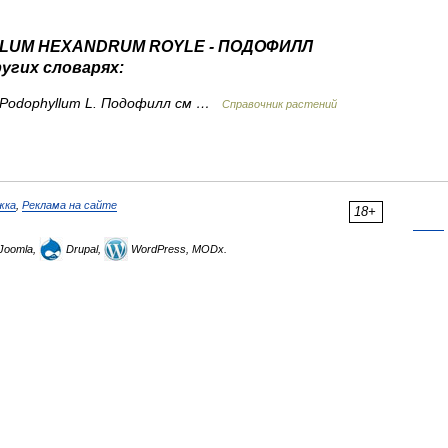
LLUM HEXANDRUM ROYLE - ПОДОФИЛЛ
гих словарях:
 Podophyllum L. Подофилл см …
Справочник растений
жка
,
Реклама на сайте
18+
Joomla,
Drupal,
WordPress, MODx.