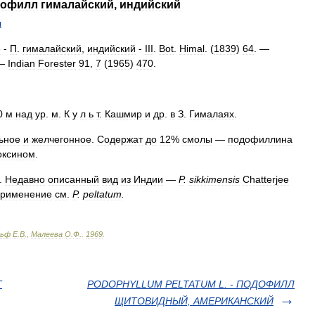
дофилл
гималайский
,
индийский
л
e
-
П
.
гималайский
,
индийский
-
III
.
Bot
.
Himal
. (
1839
)
64
. —
 —
Indian
Forester
91
,
7
(
1965
)
470
.
0
м
над
ур
.
м
.
К
у
л
ь
т
.
Кашмир
и
др
.
в
З
.
Гималаях
.
ьное
и
желчегонное
.
Содержат
до
12
%
смолы
—
подофиллина
оксином
.
.
Недавно
описанный
вид
из
Индии
—
P
.
sikkimensis
Chatterjee
рименение
см
.
P
.
peltatum
.
льф
Е
.
В
.,
Малеева
О
.
Ф
.
.
1969
.
Т
PODOPHYLLUM PELTATUM L. - ПОДОФИЛЛ
ЩИТОВИДНЫЙ, АМЕРИКАНСКИЙ