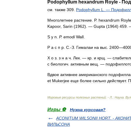
Podophyllum
hexandrum
Royle
-
По
см
.
также
309
.
Podophyllum
L
. —
Подофил
Многолетнее
растение
.
P
.
hexandrum
Royl
Kapoor
,
Sarin
(
1962
). —
Gupta
(
1964
)
459
.
S
у
n
.
P
.
emodi
Wall
.
P
а
с
п
р
.
С
.-
З
.
Гималаи
на
выс
.
2400
—
400
X
о
з
.
з
н
а
ч
.
Лек
. —
кр
.
и
крщ
. —
слабител
с
биологич
.
активным
вещ
. —
подофиллот
Вдвое
активнее
американского
подофилла
et
Mukerjee
еще
более
сильно
действует
.
П
Мировые
ресурсы
полезных
растений
. -
Л
.
:
Наука
.
Ву
Игры ⚽
Нужна курсовая?
ACONITUM WILSONII HORT. - АКОНИ
ВИЛЬСОНА